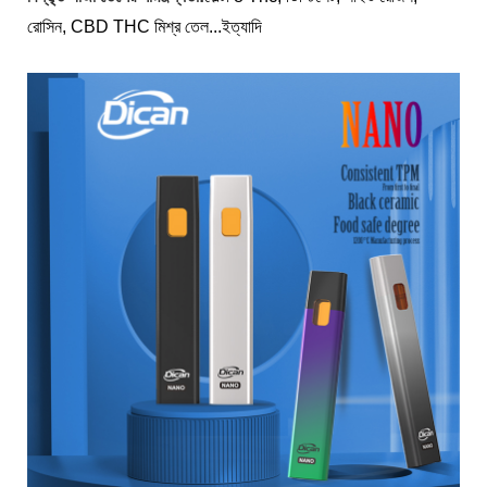
রোসিন, CBD THC মিশ্র তেল...ইত্যাদি