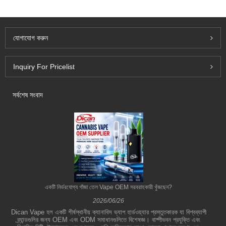
যোগাযোগ করুন
Inquiry For Pricelist
সর্বশেষ সংবাদ
একটি নির্ভরযোগ্য গাঁজা তেল Vape OEM সরবরাহকারী খুঁজছেন?
2026/06/26
Dican Vape হল একটি শীর্ষস্থানীয় ক্যানাবিস ভ্যাপ হার্ডওয়্যার প্রস্তুতকারক যা বিশ্বব্যাপী
ব্র্যান্ডগুলির জন্য OEM এবং ODM সমাধানগুলিতে বিশেষজ্ঞ। বাষ্পীভবন প্রযুক্তি এবং