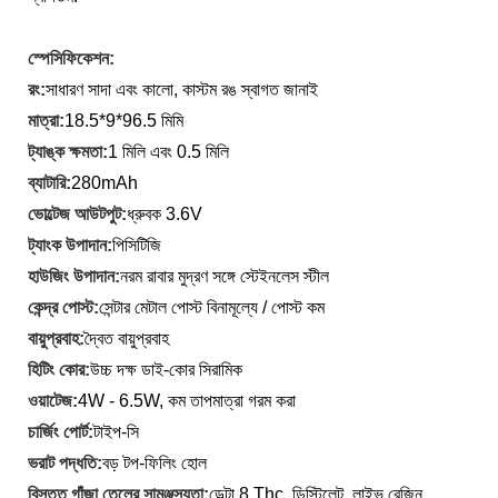
স্পেসিফিকেশন:
রং:
সাধারণ সাদা এবং কালো, কাস্টম রঙ স্বাগত জানাই
মাত্রা:
18.5*9*96.5 মিমি
ট্যাঙ্ক ক্ষমতা:
1 মিলি এবং 0.5 মিলি
ব্যাটারি:
280mAh
ভোল্টেজ আউটপুট:
ধ্রুবক 3.6V
ট্যাংক উপাদান:
পিসিটিজি
হাউজিং উপাদান:
নরম রাবার মুদ্রণ সঙ্গে স্টেইনলেস স্টীল
কেন্দ্র পোস্ট:
সেন্টার মেটাল পোস্ট বিনামূল্যে / পোস্ট কম
বায়ুপ্রবাহ:
দ্বৈত বায়ুপ্রবাহ
হিটিং কোর:
উচ্চ দক্ষ ডাই-কোর সিরামিক
ওয়াটেজ:
4W - 6.5W, কম তাপমাত্রা গরম করা
চার্জিং পোর্ট:
টাইপ-সি
ভরাট পদ্ধতি:
বড় টপ-ফিলিং হোল
বিস্তৃত গাঁজা তেলের সামঞ্জস্যতা:
ডেল্টা 8 Thc, ডিস্টিলেট, লাইভ রেজিন,