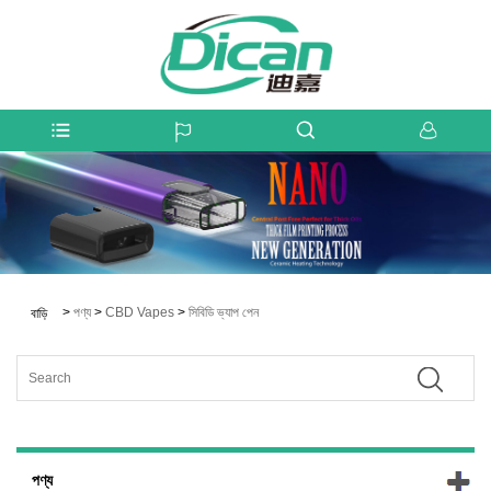
>
পণ্য
>
CBD Vapes
>
সিবিডি ভ্যাপ পেন
বাড়ি
পণ্য