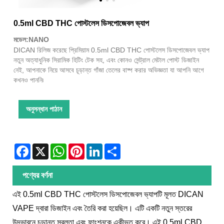
0.5ml CBD THC পোস্টলেস ডিসপোজেবল ভ্যাপ
মডেল:NANO
DICAN রিলিজ করেছে প্রিমিয়াম 0.5ml CBD THC পোস্টলেস ডিসপোজেবল ভ্যাপ
নতুন অত্যাধুনিক সিরামিক হিটিং টেক সহ, এবং কোনও সেন্ট্রাল মেটাল পোস্ট ডিজাইন
নেই, আপনাকে নিয়ে আসবে চূড়ান্ত গাঁজা তেলের বাষ্প করার অভিজ্ঞতা যা আপনি আগে
কখনও পাননি৷
অনুসন্ধান পাঠান
Facebook
X
WhatsApp
Pinterest
LinkedIn
Share
পণ্যের বর্ণনা
এই 0.5ml CBD THC পোস্টলেস ডিসপোজেবল ভ্যাপটি মূলত DICAN
VAPE দ্বারা ডিজাইন এবং তৈরি করা হয়েছিল। এটি একটি নতুন স্তরের
উদ্ভাবনে চূড়ান্ত সরলতা এবং ফাংশনকে একীভূত করে। এই 0.5ml CBD