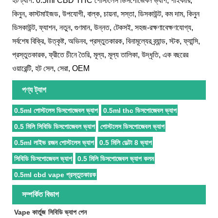
হট ট্যাগ: 0.5ml CBD THC পোস্টলেস ডিসপোজেবল ভ্যাপ, পাইকারি,
কিনুন, কাস্টমাইজড, উপযোগী, বাল্ক, চায়না, সস্তা, ডিসকাউন্ট, কম দাম, কিনুন
ডিসকাউন্ট, ফ্যাশন, নতুন, গুণমান, উন্নত, টেকসই, সহজ-রক্ষণাবেক্ষণযোগ্য,
সর্বশেষ বিক্রি, উত্কৃষ্ট, অভিনব, প্রস্তুতকারক, বিনামূল্যের ব্র্যান্ড, স্টক, ফ্যান্সি,
প্রস্তুতকারক, ফ্রীতে চীনে তৈরি, মূল্য, মূল্য তালিকা, উদ্ধৃতি, এক বছরের
ওয়ারেন্টি, হট সেল, সেরা, OEM
পণ্য ট্যাগ
0.5ml পোস্টলেস ডিসপোজেবল ভ্যাপ
0.5ml thc ডিসপোজেবল ভ্যাপ
0.5 মিলি সিবিডি ডিসপোজেবল ভ্যাপ
পোস্টলেস ডিসপোজেবল ভ্যাপ
0.5ml লাইভ রজন পোস্টলেস ভ্যাপ
0.5 মিলি ডেল্টা 8 ভ্যাপ
সিবিডি ডিসপোজেবল ভ্যাপ
0.5 মিলি ডিসপোজেবল ভ্যাপ কলম
0.5ml cbd vape প্রস্তুতকারক
সম্পর্কিত বিভাগ
Vape কার্তুজ
সিবিডি ভ্যাপ পেন