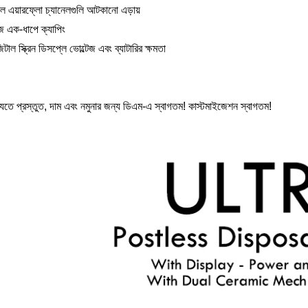
়াল এয়ারফ্লো চ্যানেলগুলি আটকানো এড়ায়
জ এক-ধাপে ক্যাপিং
িটাল স্ক্রিন ডিসপ্লে ভোল্টেজ এবং ব্যাটারির ক্ষমতা
েতে প্রস্তুত, দাম এবং নমুনার জন্য ডিএম-এ স্বাগতম! কাস্টমাইজেশন স্বাগতম!