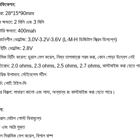
সিফিকেশন:
ত্রা: 28*15*90mm
 ক্ষমতা: 2 মিলি এবং 3 মিলি
যাটারি ক্ষমতা: 400mah
িবর্তনশীল ভোল্টেজ: 3.0V-3.2V-3.6V (L-M-H ডিজিটাল স্ক্রিন ডিসপ্লে)
িহিটিং ভোল্টেজ: 2.8V
ামিক হিটিং কয়েল: ডুয়াল মেশ কয়েল, নিম্ন তাপমাত্রা গরম করা, কোন পোড়া উদ্বেগ নেই
রতিরোধ: 2.0 ohms, 2.3 ohms, 2.5 ohms, 2.7 ohms, কাস্টমাইজ করা যেতে প
ীরিক উপাদান: স্টেইনলেস স্টীল
জিং পোর্ট: টাইপ-সি
র বিকল্প: সাধারণ কালো এবং সাদা, অন্যান্য রং কাস্টমাইজ করা যেতে পারে।
্য:
ট্রাল মেটাল পোস্ট বিনামূল্যে
া এবং আঠা মুক্ত
়াল সিরামিক মেশ কয়েল, বিশাল বাষ্প