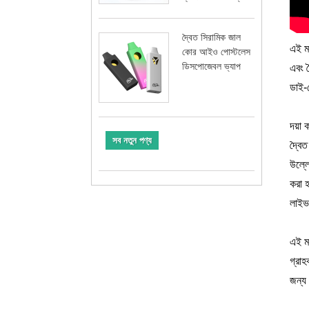
দ্বৈত সিরামিক জাল
এই ম
কোর আইও পোস্টলেস
ডিসপোজেবল ভ্যাপ
এবং ত
ডাই-ক
দয়া 
সব নতুন পণ্য
দ্বৈত
উল্লে
করা 
লাইভ 
এই মা
গ্রা
জন্য 