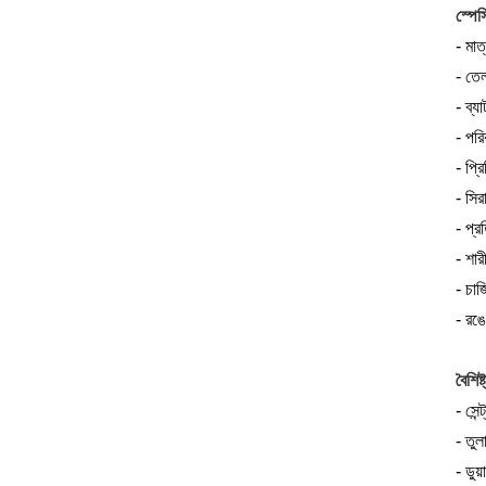
স্পে
- মা
- তেল
- ব্
- পর
- প্র
- সির
- প্
- শার
- চার্
- রঙে
বৈশিষ্ট
- সেন্
- তুল
- ডুয