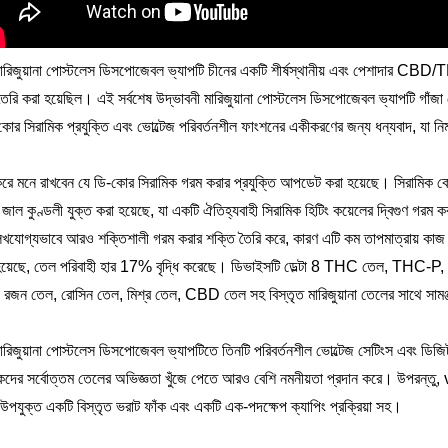
ারিজুয়ানা পোস্টলেস ডিসপোজেবল ভ্যাপটি চীনের একটি শীর্ষস্থানীয় এবং পেশাদার CB
ৈরি করা হয়েছিল। এই সর্বশেষ উদ্ভাবনী মারিজুয়ানা পোস্টলেস ডিসপোজেবল ভ্যাপটি গাঁজা
োর সিরামিক প্রযুক্তি এবং ভোল্টেজ পরিবর্তনশীল ফাংশনের একীকরণের জন্য ধন্যবাদ, যা নিম
করে মনে রাখবেন যে ডি-কোর সিরামিক গরম করার প্রযুক্তি আপডেট করা হয়েছে। সিরামিক ক
 জাল কুণ্ডলী যুক্ত করা হয়েছে, যা একটি ঐতিহ্যবাহী সিরামিক হিটিং কয়েলের দ্বিগুণ গরম করার
খযোগ্যভাবে আরও শক্তিশালী গরম করার শক্তি তৈরি করে, কারণ এটি কম তাপমাত্রায় কাজ 
হয়েছে, তেল পরিবাহী হার 17% বৃদ্ধি করেছে। ডিভাইসটি ডেল্টা 8 THC তেল, THC
রজন তেল, রোসিন তেল, মিশ্র তেল, CBD তেল সহ বিস্তৃত মারিজুয়ানা তেলের সাথে সামঞ্জ
রিজুয়ানা পোস্টলেস ডিসপোজেবল ভ্যাপটিতে তিনটি পরিবর্তনশীল ভোল্টেজ সেটিংস এবং ডিজিটা
হকদের সর্বোত্তম তেলের অভিজ্ঞতা খুঁজে পেতে আরও বেশি নমনীয়তা প্রদান করে। উপরন্তু
উপযুক্ত একটি বিস্তৃত ভরাট ফাঁক এবং একটি এক-পদক্ষেপ ক্যাপিং প্রক্রিয়া সহ।