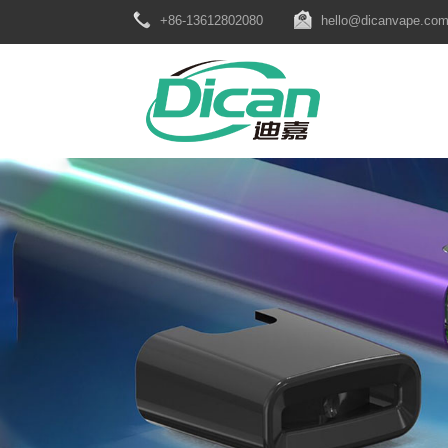
+86-13612802080
hello@dicanvape.co