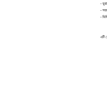
- ডুয
- সহ
- ডিজ
এটি য