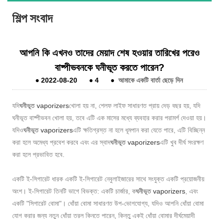
শিল্প সংবাদ
আপনি কি এখনও তাদের মেয়াদ শেষ হওয়ার তারিখের পরেও
বাষ্পীভবনকে ঘনীভূত করতে পারেন?
●
2022-08-20
●
4
●
আমাকে একটি বার্তা ছেড়ে দিন
যদি
ঘনীভূত vaporizers
খোলা হয় না, শেলফ লাইফ সাধারণত প্রায় দেড় বছর হয়, যদি
ঘনীভূত বাষ্পীভবন খোলা হয়, তবে এটি এক মাসের মধ্যে ব্যবহার করার পরামর্শ দেওয়া হয়।
যদিও
ঘনীভূত vaporizers
এটি ক্ষতিগ্রস্ত না হলে ধূমপান করা যেতে পারে, এটি বিচ্ছিন্ন
করা হলে অমেধ্য প্রবেশ করবে এবং এর স্বাদ
ঘনীভূত vaporizers
এটি খুব দীর্ঘ সংরক্ষণ
করা হলে প্রভাবিত হবে.
একটি ই-সিগারেট ধারক একটি ই-সিগারেট নেবুলাইজারের সাথে সংযুক্ত একটি প্রয়োজনীয়
অংশ। ই-সিগারেট তিনটি ভাগে বিভক্ত: একটি চার্জার, ক
ঘনীভূত vaporizers
, এবং
একটি "সিগারেট বোমা"। ধোঁয়া বোমা সাধারণত উপ-ভোগযোগ্য, যদিও আপনি ধোঁয়া বোমা
যোগ করার জন্য নতুন ধোঁয়া তরল কিনতে পারেন, কিন্তু একই ধোঁয়া বোমার দীর্ঘমেয়াদী