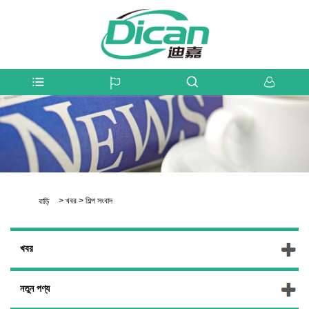
>
খবর
>
শিল্প সংবাদ
বাড়ি
খবর
নতুন পণ্য