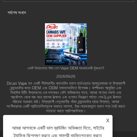
সর্বশেষ সংবাদ
একটি নির্ভরযোগ্য গাঁজা তেল Vape OEM সরবরাহকারী খুঁজছেন?
2026/06/26
Dican Vape হল একটি শীর্ষস্থানীয় ক্যানাবিস ভ্যাপ হার্ডওয়্যার প্রস্তুতকারক যা বিশ্বব্যাপী
ব্র্যান্ডগুলির জন্য OEM এবং ODM সমাধানগুলিতে বিশেষজ্ঞ। বাষ্পীভবন প্রযুক্তি এবং
সিরামিক হিটিং উদ্ভাবনের এক দশকেরও বেশি অভিজ্ঞতার সাথে, আমরা পণ্যের নকশা এবং
প্রকৌশল থেকে শুরু করে ব্যাপক উত্পাদন এবং গুণমান নিয়ন্ত্রণ পর্যন্ত শেষ-টু-এন্ড উত্পাদন
পরিষেবা সরবরাহ করি। বিশ্বব্যাপী নেতৃস্থানীয় গাঁজা ব্র্যান্ডগুলির দ্বারা বিশ্বস্ত, আমরা
অংশীদারদের একটি প্রতিযোগিতামূলক বাজারে আলাদা, উচ্চ-পারফরম্যান্স ভ্যাপ পণ্য তৈরি করতে
সহায়তা করতে প্রতিশ্রুতিবদ্ধ।
X
আমরা আপনাকে একটি ভাল ব্রাউজিং অভিজ্ঞতা দিতে, সাইটের
ট্র্যাফিক বিশ্লেষণ করতে এবং সামগ্রী ব্যক্তিগতকৃত করতে