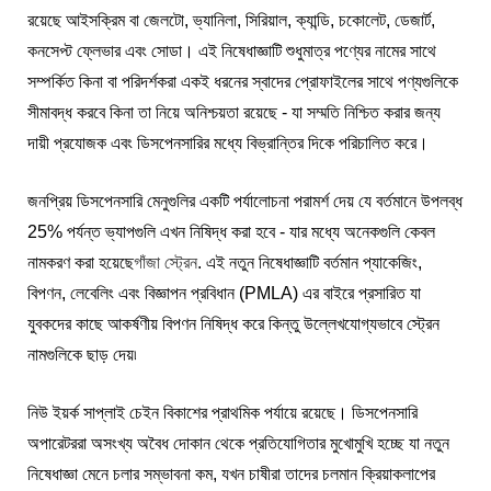
রয়েছে আইসক্রিম বা জেলটো, ভ্যানিলা, সিরিয়াল, ক্যান্ডি, চকোলেট, ডেজার্ট,
কনসেপ্ট ফ্লেভার এবং সোডা। এই নিষেধাজ্ঞাটি শুধুমাত্র পণ্যের নামের সাথে
সম্পর্কিত কিনা বা পরিদর্শকরা একই ধরনের স্বাদের প্রোফাইলের সাথে পণ্যগুলিকে
সীমাবদ্ধ করবে কিনা তা নিয়ে অনিশ্চয়তা রয়েছে - যা সম্মতি নিশ্চিত করার জন্য
দায়ী প্রযোজক এবং ডিসপেনসারির মধ্যে বিভ্রান্তির দিকে পরিচালিত করে।
জনপ্রিয় ডিসপেনসারি মেনুগুলির একটি পর্যালোচনা পরামর্শ দেয় যে বর্তমানে উপলব্ধ
25% পর্যন্ত ভ্যাপগুলি এখন নিষিদ্ধ করা হবে - যার মধ্যে অনেকগুলি কেবল
নামকরণ করা হয়েছে
গাঁজা স্ট্রেন
. এই নতুন নিষেধাজ্ঞাটি বর্তমান প্যাকেজিং,
বিপণন, লেবেলিং এবং বিজ্ঞাপন প্রবিধান (PMLA) এর বাইরে প্রসারিত যা
যুবকদের কাছে আকর্ষণীয় বিপণন নিষিদ্ধ করে কিন্তু উল্লেখযোগ্যভাবে স্ট্রেন
নামগুলিকে ছাড় দেয়৷
নিউ ইয়র্ক সাপ্লাই চেইন বিকাশের প্রাথমিক পর্যায়ে রয়েছে। ডিসপেনসারি
অপারেটররা অসংখ্য অবৈধ দোকান থেকে প্রতিযোগিতার মুখোমুখি হচ্ছে যা নতুন
নিষেধাজ্ঞা মেনে চলার সম্ভাবনা কম, যখন চাষীরা তাদের চলমান ক্রিয়াকলাপের