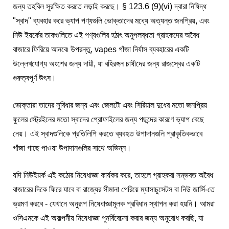
জন্য তহবিল সুরক্ষিত করতে লড়াই করছে। § 123.6 (9)(vi) দ্বারা নিষিদ্ধ
"স্বাদ" ব্যবহার করে ভ্যাপ পণ্যগুলি ভোক্তাদের মধ্যে অত্যন্ত জনপ্রিয়, এবং
নিউ ইয়র্কের তাকগুলিতে এই পণ্যগুলির হঠাৎ অনুপলব্ধতা গ্রাহকদের অবৈধ
বাজারে ফিরিয়ে আনবে৷ উপরন্তু, vapes গাঁজা নির্যাস ব্যবহারের একটি
উল্লেখযোগ্য অংশের জন্য দায়ী, যা বহিরঙ্গন চাষীদের জন্য রাজস্বের একটি
গুরুত্বপূর্ণ উৎস।
ভোক্তারা তাদের সুবিধার জন্য এবং জেলটো এবং সিরিয়াল দুধের মতো জনপ্রিয়
ফুলের স্ট্রেইনের মতো স্বাদের প্রোফাইলের জন্য পছন্দের কারণে ভ্যাপ বেছে
নেয়। এই স্বাদগুলিকে প্রতিলিপি করতে ব্যবহৃত উপাদানগুলি প্রাকৃতিকভাবে
গাঁজা গাছে পাওয়া উপাদানগুলির সাথে অভিন্ন।
যদি নিউইয়র্ক এই কঠোর নিষেধাজ্ঞা কার্যকর করে, তাহলে গ্রাহকরা সম্ভবত অবৈধ
বাজারের দিকে ফিরে যাবে বা রাজ্যের সীমানা পেরিয়ে ম্যাসাচুসেটস বা নিউ জার্সি-তে
ভ্রমণ করবে - যেখানে অনুরূপ নিষেধাজ্ঞামূলক প্রবিধান স্থাপন করা হয়নি। আমরা
ওসিএমকে এই অকল্পনীয় নিষেধাজ্ঞা পুনর্বিবেচনা করার জন্য অনুরোধ করছি, যা