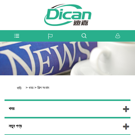
>
খবর
>
শিল্প সংবাদ
বাড়ি
খবর
নতুন পণ্য