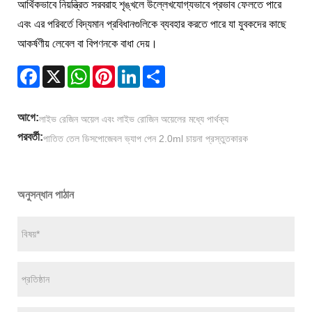
আর্থিকভাবে নিয়ন্ত্রিত সরবরাহ শৃঙ্খলে উল্লেখযোগ্যভাবে প্রভাব ফেলতে পারে
এবং এর পরিবর্তে বিদ্যমান প্রবিধানগুলিকে ব্যবহার করতে পারে যা যুবকদের কাছে
আকর্ষণীয় লেবেল বা বিপণনকে বাধা দেয়।
Facebook
X
WhatsApp
Pinterest
LinkedIn
Share
আগে:
লাইভ রেজিন অয়েল এবং লাইভ রোজিন অয়েলের মধ্যে পার্থক্য
পরবর্তী:
পাতিত তেল ডিসপোজেবল ভ্যাপ পেন 2.0ml চায়না প্রস্তুতকারক
অনুসন্ধান পাঠান