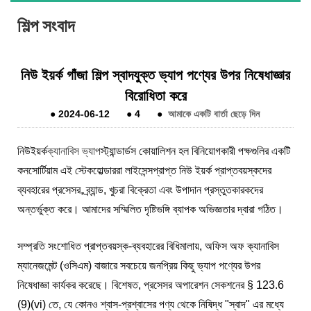
শিল্প সংবাদ
নিউ ইয়র্ক গাঁজা শিল্প স্বাদযুক্ত ভ্যাপ পণ্যের উপর নিষেধাজ্ঞার
বিরোধিতা করে
●
2024-06-12
●
4
●
আমাকে একটি বার্তা ছেড়ে দিন
নিউইয়র্ক
ক্যানাবিস ভ্যাপ
স্ট্যান্ডার্ডস কোয়ালিশন হল বিনিয়োগকারী পক্ষগুলির একটি
কনসোর্টিয়াম এই স্টেকহোল্ডাররা লাইসেন্সপ্রাপ্ত নিউ ইয়র্ক প্রাপ্তবয়স্কদের
ব্যবহারের প্রসেসর, ব্র্যান্ড, খুচরা বিক্রেতা এবং উপাদান প্রস্তুতকারকদের
অন্তর্ভুক্ত করে। আমাদের সম্মিলিত দৃষ্টিভঙ্গি ব্যাপক অভিজ্ঞতার দ্বারা গঠিত।
সম্প্রতি সংশোধিত প্রাপ্তবয়স্ক-ব্যবহারের বিধিমালায়, অফিস অফ ক্যানাবিস
ম্যানেজমেন্ট (ওসিএম) বাজারে সবচেয়ে জনপ্রিয় কিছু ভ্যাপ পণ্যের উপর
নিষেধাজ্ঞা কার্যকর করেছে। বিশেষত, প্রসেসর অপারেশন সেকশনের § 123.6
(9)(vi) তে, যে কোনও শ্বাস-প্রশ্বাসের পণ্য থেকে নিষিদ্ধ "স্বাদ" এর মধ্যে