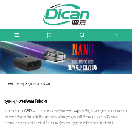
>
পণ্য
>
ড্যাব ভ্যাপোরাইজার
বাড়ি
ড্যাব ভ্যাপোরাইজার নির্মাতারা
আমাদের কারখানা CBD vapes, মোম ভেপোরাইজার কলম, vape কার্টিজ, ইত্যাদি প্রদান করে। চরম নকশা,
মানসম্পন্ন কাঁচামাল, উচ্চ কার্যকারিতা এবং প্রতিযোগীতামূলক মূল্য প্রতিটি গ্রাহক চায় এবং এটিই আমরা
আপনাকে অফার করতে পারি। আমরা উচ্চ মানের, যুক্তিসঙ্গত মূল্য এবং নিখুঁত পরিষেবা গ্রহণ করি।