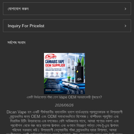
যোগাযোগ করুন
Inquiry For Pricelist
সর্বশেষ সংবাদ
একটি নির্ভরযোগ্য গাঁজা তেল Vape OEM সরবরাহকারী খুঁজছেন?
2026/06/26
Dican Vape হল একটি শীর্ষস্থানীয় ক্যানাবিস ভ্যাপ হার্ডওয়্যার প্রস্তুতকারক যা বিশ্বব্যাপী
ব্র্যান্ডগুলির জন্য OEM এবং ODM সমাধানগুলিতে বিশেষজ্ঞ। বাষ্পীভবন প্রযুক্তি এবং
সিরামিক হিটিং উদ্ভাবনের এক দশকেরও বেশি অভিজ্ঞতার সাথে, আমরা পণ্যের নকশা এবং
প্রকৌশল থেকে শুরু করে ব্যাপক উত্পাদন এবং গুণমান নিয়ন্ত্রণ পর্যন্ত শেষ-টু-এন্ড উত্পাদন
পরিষেবা সরবরাহ করি। বিশ্বব্যাপী নেতৃস্থানীয় গাঁজা ব্র্যান্ডগুলির দ্বারা বিশ্বস্ত, আমরা