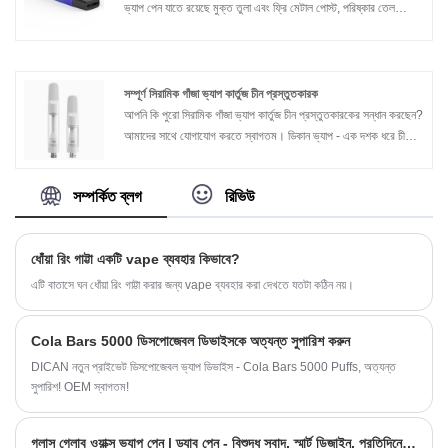
ভ্যাপ পেন যাতে রয়েছে মুক্ত তুলা এবং ফ্রি মেটাল পোস্ট, পরিষ্কার তেল
প্রদর্শন উইন্ডো সহ। এটি চূড়ান্ত সহজ ডিজাইন এবং অভূতপূর্ব উদ্ভাবনী সিরামিক
হিটিং প্রযুক্তিকে সংহত করে যা বাজারের অন্যান্য প্রতিযোগীদের তুলনায় এটিকে
একটি স্বতন্ত্র মানের ভ্যাপ ডিভাইস করে তোলে৷
সম্পূর্ণ সিরামিক গাঁজা ভ্যাপ কার্তুজ চীন প্রস্তুতকারক
আপনি কি পুরো সিরামিক গাঁজা ভ্যাপ কার্তুজ চীন প্রস্তুতকারকের সন্ধান করছেন?
আমাদের সাথে যোগাযোগ করতে স্বাগতম। ডিকান ভ্যাপ - এক দশক ধরে চীনের
শীর্ষস্থানীয় শীর্ষস্থানীয় গাঁজা তেল ভ্যাপ প্রস্তুতকারক। আমরা কাটিং-এজ
সিরামিক হিটিং প্রযুক্তির জন্য উত্সর্গীকৃত, এবং গাঁজা তেল বাষ্পের অভিজ্ঞতাটিকে
সম্পর্কিত ব্লগ
রিভিউ
পরবর্তী স্তরে নিয়ে আসি।
ধোঁয়া রিং গাট্টা একটি vape ব্যবহার কিভাবে?
এটি বাতাসে ঘন ধোঁয়া রিং গাট্টা করার জন্য vape ব্যবহার করা দেখতে যতটা কঠিন নয়।
Cola Bars 5000 ডিসপোজেবল ডিভাইসকে অত্যন্ত সুপারিশ করুন
DICAN নতুন প্রাইভেট ডিসপোজেবল ভ্যাপ ডিভাইস - Cola Bars 5000 Puffs, অত্যন্ত
সুপারিশ! OEM স্বাগতম!
গ্লাস গ্লোব ওয়াক্স ভ্যাপ পেন | ড্যাব পেন - বিশুদ্ধ স্বাদ, স্মার্ট ডিজাইন, প্রতিদিনের সুবিধা