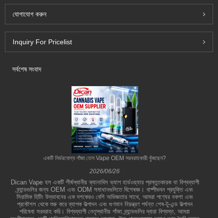
যোগাযোগ করুন
Inquiry For Pricelist
সর্বশেষ সংবাদ
একটি নির্ভরযোগ্য গাঁজা তেল Vape OEM সরবরাহকারী খুঁজছেন?
2026/06/26
Dican Vape হল একটি শীর্ষস্থানীয় ক্যানাবিস ভ্যাপ হার্ডওয়্যার প্রস্তুতকারক যা বিশ্বব্যাপী
ব্র্যান্ডগুলির জন্য OEM এবং ODM সমাধানগুলিতে বিশেষজ্ঞ। বাষ্পীভবন প্রযুক্তি এবং
সিরামিক হিটিং উদ্ভাবনের এক দশকেরও বেশি অভিজ্ঞতার সাথে, আমরা পণ্যের নকশা এবং
প্রকৌশল থেকে শুরু করে ব্যাপক উত্পাদন এবং গুণমান নিয়ন্ত্রণ পর্যন্ত শেষ-টু-এন্ড উত্পাদন
পরিষেবা সরবরাহ করি। বিশ্বব্যাপী নেতৃস্থানীয় গাঁজা ব্র্যান্ডগুলির দ্বারা বিশ্বস্ত, আমরা