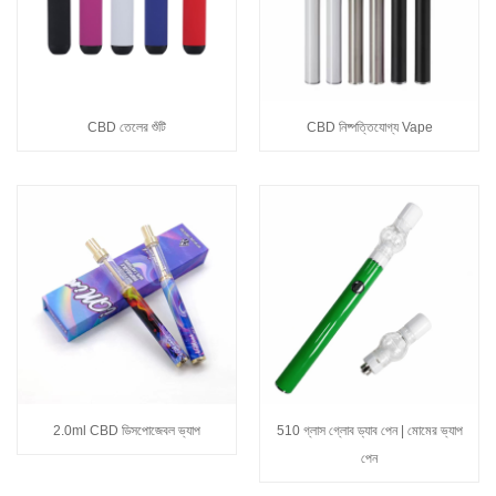
CBD তেলের শুঁটি
CBD নিষ্পত্তিযোগ্য Vape
2.0ml CBD ডিসপোজেবল ভ্যাপ
510 গ্লাস গ্লোব ড্যাব পেন | মোমের ভ্যাপ
পেন