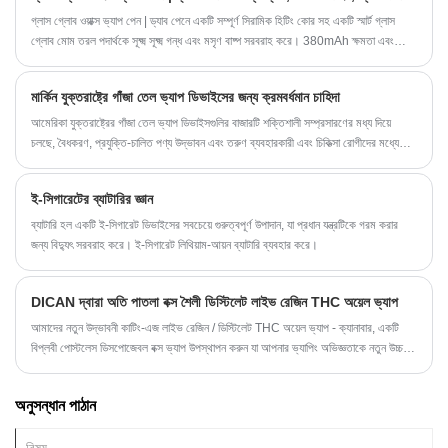
গ্লাস গ্লোব ওয়াক্স ভ্যাপ পেন | ড্যাব পেনে একটি সম্পূর্ণ সিরামিক হিটিং কোর সহ একটি স্মার্ট গ্লাস
গ্লোব মোম তরল পদার্থকে সূক্ষ্ম সূক্ষ্ম গন্ধ এবং মসৃণ বাষ্প সরবরাহ করে। 380mAh ক্ষমতা এবং
পরিবর্তনশীল ভোল্টেজ সহ একটি পাতলা 510 রিচার্জেবল ব্যাটারির সাথে যুক্ত, এটি বহনযোগ্য, সহজে
ব্যবহারযোগ্য এবং সাশ্রয়ী মূল্যের ড্যাবিং কর্মক্ষমতা প্রদান করে।
মার্কিন যুক্তরাষ্ট্রে গাঁজা তেল ভ্যাপ ডিভাইসের জন্য ক্রমবর্ধমান চাহিদা
আমেরিকা যুক্তরাষ্ট্রের গাঁজা তেল ভ্যাপ ডিভাইসগুলির বাজারটি শক্তিশালী সম্প্রসারণের মধ্য দিয়ে
চলছে, বৈধকরণ, প্রযুক্তি-চালিত পণ্য উদ্ভাবন এবং তরুণ ব্যবহারকারী এবং চিকিত্সা রোগীদের মধ্যে
ক্রমবর্ধমান জনপ্রিয়তা দ্বারা চালিত। স্বাস্থ্য ও নিয়ন্ত্রক তদন্ত - বিশেষত অতীতের ইভিএলআই
ঘটনাগুলি থেকে উদ্ভূত - এবং শুল্কের কারণে ক্রমবর্ধমান উত্পাদন ব্যয় চ্যালেঞ্জ তৈরি করে, চাহিদা
ই-সিগারেটের ব্যাটারির জ্ঞান
ট্র্যাজেক্টোরি খুব ইতিবাচক থেকে যায়। ডিসপোজেবল কলম, প্রিমিয়াম ঘনত্ব এবং স্মার্ট ডিভাইস
ফর্ম্যাটগুলিতে বিভাগের বৃদ্ধি নির্মাতারা এবং খুচরা অপারেটরদের জন্য বাধ্য করার সুযোগগুলি উপস্থাপন
ব্যাটারি হল একটি ই-সিগারেট ডিভাইসের সবচেয়ে গুরুত্বপূর্ণ উপাদান, যা প্রধান যন্ত্রটিকে গরম করার
করে।
জন্য বিদ্যুৎ সরবরাহ করে। ই-সিগারেট লিথিয়াম-আয়ন ব্যাটারি ব্যবহার করে।
DICAN দ্বারা অতি পাতলা বক্স শৈলী ডিস্টিলেট লাইভ রেজিন THC অয়েল ভ্যাপ
আমাদের নতুন উদ্ভাবনী কাটিং-এজ লাইভ রেজিন / ডিস্টিলেট THC অয়েল ভ্যাপ - ক্যানাবার, একটি
বিপ্লবী পোস্টলেস ডিসপোজেবল বক্স ভ্যাপ উপস্থাপন করুন যা আপনার ভ্যাপিং অভিজ্ঞতাকে নতুন উচ্চতায়
উন্নীত করার জন্য ডিজাইন করা হয়েছে।
অনুসন্ধান পাঠান