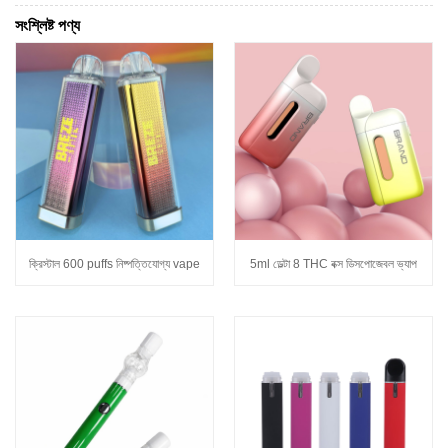
সংশ্লিষ্ট পণ্য
ক্রিস্টাল 600 puffs নিষ্পত্তিযোগ্য vape
5ml ডেল্টা 8 THC বক্স ডিসপোজেবল ভ্যাপ