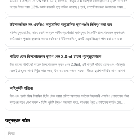
প্রত্যেকের জন্য কিছু রয়েছে।
কার্যকরী 1 এপ্রিল, 2026 থেকে, চীন ই-সিগারেট, কার্তুজ এবং সংশ্লিষ্ট হার্ডওয়্যার সহ ভ্যাপ-সম্পর্কিত
পণ্যের উপর প্রায় 13% ভ্যাট রপ্তানি ছাড় বাতিল করেছে। পূর্বে, রপ্তানিকারকরা উৎপাদনের সময়
প্রদত্ত ভ্যাট পুনরুদ্ধার করতে পারত, কার্যকরভাবে রপ্তানি খরচ কমিয়ে আনত। রিবেট অপসারণ করা
হলে, নির্মাতারা এখন উচ্চ মূল্যের ভিত্তির সম্মুখীন হয়, যার ফলে প্রত্যাশিত রপ্তানি মূল্য গড়ে 8-10%
উইসকনসিনে নন-এফডিএ অনুমোদিত অনুমোদিত ভ্যাপগুলি নিষিদ্ধ করা হবে
বৃদ্ধি পায়। নীতিটি বিশ্বব্যাপী ল্যান্ডড খরচ বাড়াতে পারে, সাপ্লাই চেইন বৈচিত্র্যকে ত্বরান্বিত করবে এবং
শিল্প প্রতিযোগিতাকে মূল্য-চালিত কৌশল থেকে উদ্ভাবন, গুণমান এবং সম্মতির দিকে সরিয়ে দেবে।
মার্কিন যুক্তরাষ্ট্রে, আরও বেশি সংখ্যক আইন প্রণেতারা স্বাদযুক্ত নিকোটিন ডিসপোজেবল ভ্যাপগুলি
কঠোরভাবে পুনরায় ব্যবহার করতে ঝোঁকেন। উইসকনসিনে, একটি নতুন নিয়ন্ত্রণ পাস করা হবে এবং
স্বাদযুক্ত বাষ্প নিষিদ্ধ করা হবে।
পাতিত তেল ডিসপোজেবল ভ্যাপ পেন 2.0ml চায়না প্রস্তুতকারক
উচ্চ মানের ডিস্টিলেট অয়েল ডিসপোজেবল ভ্যাপ পেন 2.0ml, এই পণ্যটি পাতিত তেল এবং পরিষ্কার
তেল ট্যাঙ্কের সাথে নিখুঁত কাজ করে, ভিতরে তেল দেখতে সহজ। নীচের ফ্ল্যাশ লাইটের সাথে আপনাকে
উচ্চ ভ্যাপিংয়ের অভিজ্ঞতা নিয়ে আসে।
আইকুটটি পরিচয়
বিগ এবং ফ্ল্যাট ফিল্ম সিরামিক হিটিং টেক দ্বারা চালিত আমাদের সর্বশেষ উদ্ভাবনী এআইও পোস্টলেস গাঁজা
ভ্যাপের সাথে দেখা করুন - হিটিং পৃষ্ঠটি দ্বিগুণ সরবরাহ করে, আপনার প্রিয় পোস্টলেস ভ্যাপিংয়ের
পরবর্তী বিবর্তন।
অনুসন্ধান পাঠান