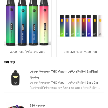
3000 Puffs নিষ্পত্তিযোগ্য Vape
1ml Live Rosin Vape Pen
গরম পণ্য
নো-ক্লগ ডিসপোজেবল THC Vape – পোস্টলেস সিরামিক | 1ml/2ml
রিচার্জেবল
নো-ক্লগ ডিসপোজেবল THC Vape – পোস্টলেস সিরামিক | 1ml / 2ml
রিচার্জেবল মার্কিন গাঁজা বাজারের জন্য ডিজাইন করা হয়েছে। উন্নত সিরামিক হিটিং
প্রযুক্তি সমন্বিত, এই ডিভাইসটি মসৃণ বায়ুপ্রবাহ, শক্তিশালী বাষ্প এবং বিশুদ্ধ
টেরপেন স্বাদ সরবরাহ করে যাতে কোনো আটকা বা লিক না হয়। THCA, লাইভ
রেজিন, লাইভ রোজিন এবং ডেল্টা-9 ডিস্টিলেট সহ উচ্চ-সান্দ্রতা তেলের সাথে
510 ভ্যাপ পেন