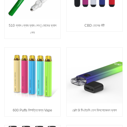
510 গ্লাস গ্লোব ড্যাব পেন | মোমের ভ্যাপ
CBD তেলের শুঁটি
পেন
600 Puffs নিষ্পত্তিযোগ্য Vape
ডেল্টা 9 টিএইচসি তেল ডিসপোজেবল ভ্যাপ