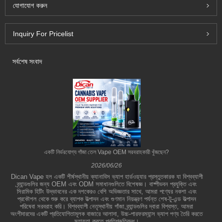
যোগাযোগ করুন
Inquiry For Pricelist
সর্বশেষ সংবাদ
একটি নির্ভরযোগ্য গাঁজা তেল Vape OEM সরবরাহকারী খুঁজছেন?
2026/06/26
Dican Vape হল একটি শীর্ষস্থানীয় ক্যানাবিস ভ্যাপ হার্ডওয়্যার প্রস্তুতকারক যা বিশ্বব্যাপী
ব্র্যান্ডগুলির জন্য OEM এবং ODM সমাধানগুলিতে বিশেষজ্ঞ। বাষ্পীভবন প্রযুক্তি এবং
সিরামিক হিটিং উদ্ভাবনের এক দশকেরও বেশি অভিজ্ঞতার সাথে, আমরা পণ্যের নকশা এবং
প্রকৌশল থেকে শুরু করে ব্যাপক উত্পাদন এবং গুণমান নিয়ন্ত্রণ পর্যন্ত শেষ-টু-এন্ড উত্পাদন
পরিষেবা সরবরাহ করি। বিশ্বব্যাপী নেতৃস্থানীয় গাঁজা ব্র্যান্ডগুলির দ্বারা বিশ্বস্ত, আমরা
অংশীদারদের একটি প্রতিযোগিতামূলক বাজারে আলাদা, উচ্চ-পারফরম্যান্স ভ্যাপ পণ্য তৈরি করতে
সহায়তা করতে প্রতিশ্রুতিবদ্ধ।