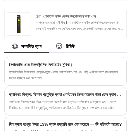
অন্যতম শীর্ষস্থানীয় সিবিডি ভ্যাপ প্রস্তুতকারক, চিকিৎসা ও বিনোদনমূলক সিবিডি
টিএইচসি তেলের জন্য বিভিন্ন ধরণের ভ্যাপ কার্টিজ এবং ভ্যাপ পেন সরবরাহ
করি। আমরা প্রথম অগ্রাধিকারে গুণমানের যত্ন নিই, অনেক প্রতিযোগিতামূলক
1ml পোস্টলেস লাইভ রেজিন ডিসপোজেবল ভ্যাপ পেন
মূল্য এবং দ্রুত শিপিং পরিষেবা অফার করি। নির্ভরযোগ্য সরবরাহকারী এবং
আপনার কাছাকাছি এই শীর্ষ 1ml পোস্টলেস লাইভ রেজিন ডিসপোজেবল ভ্যাপ
অংশীদার খুঁজছেন, আমাদের সাথে যোগাযোগ করতে স্বাগতম।
পেন! এই ক্যানাবিস অয়েল ডিসপোজেবল ভ্যাপ পেনটি আপনার তেলের জন্য সঠিক
ভ্যাপ ডিভাইস যা ডিস্টিলেট THC অয়েল, লাইভ রেজিন অয়েল বা ডেল্টা thc
অয়েল যাই হোক না কেন। এটি সরলতা এবং দুর্দান্ত ভ্যাপিং পারফরম্যান্স হিসাবে
সম্পর্কিত ব্লগ
রিভিউ
বৈশিষ্ট্যযুক্ত এবং আপনাকে অভূতপূর্ব নির্যাস তেল উপভোগ করে।
সিগারেটের চেয়ে ইলেকট্রনিক সিগারেটের সুবিধা।
ইলেকট্রনিক সিগারেটের সেকেন্ড-হ্যান্ড ধোঁয়ার কোনো ক্ষতি নেই এবং গাড়ি ও বারের মতো ধূমপানমুক্ত
স্থানে ব্যবহার করা যেতে পারে;
ভ্যাপিংয়ে বিপ্লব: ডিকান প্রযুক্তি দ্বারা পোস্টলেস ডিসপোজেবল গাঁজা তেল ভ্যাপ কলম
পোস্টলেস ডিসপোজেবল গাঁজা তেল ভ্যাপ কলমটি বাষ্প উদ্ভাবনের শিখরকে উপস্থাপন করে। উন্নত
সিরামিক জাল কয়েল হিটিং প্রযুক্তি, পোস্টলেস ভ্যাপ ডিজাইন, বিস্ফোরক বাষ্প উত্পাদন এবং লাইভ
রোজিন তেলের সামঞ্জস্যের মতো বৈশিষ্ট্যগুলির সাথে, এটি স্পষ্ট যে এই ডিভাইসটি বিচক্ষণ ভ্যাপারটি মাথায়
রেখে ডিজাইন করা হয়েছিল। আপনি যদি কোনও নৈমিত্তিক ব্যবহারকারী কোনও ঝামেলা-মুক্ত অভিজ্ঞতা
চীন ভ্যাপ পণ্যের উপর 13% ভ্যাট রপ্তানি ছাড় শেষ করেছে — কী পরিবর্তন হয়েছে?
খুঁজছেন বা স্বাদ এবং পারফরম্যান্সে সেরা সন্ধান করছেন এমন একজন কনোয়েসিউর, এই ভ্যাপ কলমের